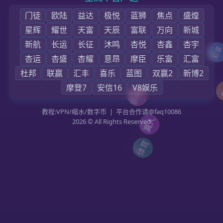
首页
公司信息
集团新闻