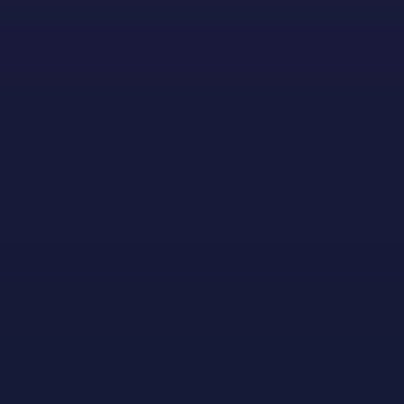
农业教育
提供农业技术培训和教育服务