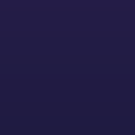
云计算
通过网络提供计算资源和数据存储服务